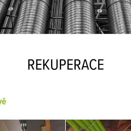
REKUPERACE
vě