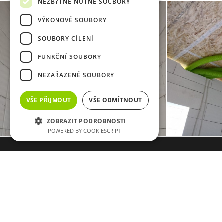
NEZBYTNĚ NUTNÉ SOUBORY
VÝKONOVÉ SOUBORY
SOUBORY CÍLENÍ
FUNKČNÍ SOUBORY
NEZAŘAZENÉ SOUBORY
VŠE PŘIJMOUT
VŠE ODMÍTNOUT
ZOBRAZIT PODROBNOSTI
POWERED BY COOKIESCRIPT
Sídlo společnosti E-Sea s. r. o.
U Agrostroje 2435, Pelhřimov 393 01
Novinky
z firmy E-sea