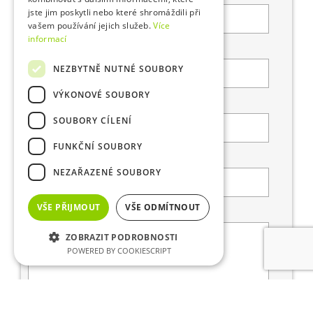
jste jim poskytli nebo které shromáždili při
vašem používání jejich služeb.
Více
informací
PSČ*
NEZBYTNĚ NUTNÉ SOUBORY
VÝKONOVÉ SOUBORY
E-mail
SOUBORY CÍLENÍ
FUNKČNÍ SOUBORY
Telefonní číslo (+420 123 456 789)*
NEZAŘAZENÉ SOUBORY
VŠE PŘIJMOUT
VŠE ODMÍTNOUT
Poznámka
ZOBRAZIT PODROBNOSTI
POWERED BY COOKIESCRIPT