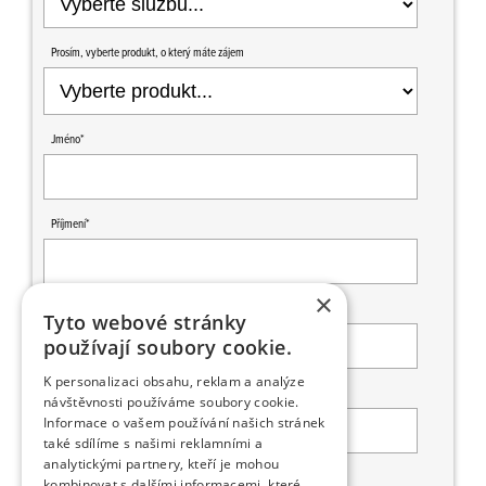
Prosím, vyberte produkt, o který máte zájem
Jméno*
Příjmení*
×
Firma
Tyto webové stránky
používají soubory cookie.
K personalizaci obsahu, reklam a analýze
Město*
návštěvnosti používáme soubory cookie.
Informace o vašem používání našich stránek
také sdílíme s našimi reklamními a
analytickými partnery, kteří je mohou
Ulice a č. popisné*
kombinovat s dalšími informacemi, které