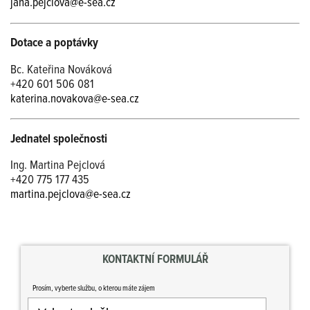
jana.pejclova@e-sea.cz
Dotace a poptávky
Bc. Kateřina Nováková
+420 601 506 081
katerina.novakova@e-sea.cz
Jednatel společnosti
Ing. Martina Pejclová
+420 775 177 435
martina.pejclova@e-sea.cz
KONTAKTNÍ FORMULÁŘ
Prosím, vyberte službu, o kterou máte zájem