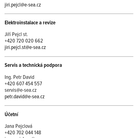
jiri.pejcl@e-sea.cz
Elektroinstalace a revize
Jiří Pejcl st.
+420 720 020 662
jiri.pejcl.st@e-sea.cz
Servis a technická podpora
Ing. Petr David
+420 607 454 557
servis@e-sea.cz
petr.david@e-sea.cz
Účetní
Jana Pejclová
+420 702 044 148