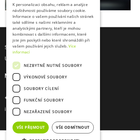
K personalizaci obsahu, reklam a analýze
návštěvnosti používáme soubory cookie.
Informace o vašem používání našich stránek
také sdílíme s našimi reklamními a
analytickými partnery, kteří je mohou
kombinovat s dalšími informacemi, které
jste jim poskytli nebo které shromáždili při
vašem používání jejich služeb.
Více
Sídlo společnosti E-Sea s. r. o.
informací
U Agrostroje 2435, Pelhřimov 393 01
NEZBYTNĚ NUTNÉ SOUBORY
Novinky
z firmy E-sea
VÝKONOVÉ SOUBORY
SOUBORY CÍLENÍ
+420 720 020 669
FUNKČNÍ SOUBORY
info@e-sea.cz
NEZAŘAZENÉ SOUBORY
VŠE PŘIJMOUT
VŠE ODMÍTNOUT