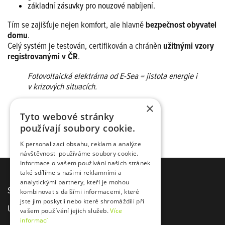
základní zásuvky pro nouzové nabíjení.
Tím se zajišťuje nejen komfort, ale hlavně
bezpečnost obyvatel
domu
.
Celý systém je testován, certifikován a chráněn
užitnými vzory
registrovanými v ČR
.
Fotovoltaická elektrárna od E-Sea = jistota energie i
v krizových situacích.
×
Tyto webové stránky
používají soubory cookie.
K personalizaci obsahu, reklam a analýze
návštěvnosti používáme soubory cookie.
Informace o vašem používání našich stránek
také sdílíme s našimi reklamními a
analytickými partnery, kteří je mohou
Sídlo společnosti E-Sea s. r. o.
kombinovat s dalšími informacemi, které
jste jim poskytli nebo které shromáždili při
U Agrostroje 2435, Pelhřimov 393 01
vašem používání jejich služeb.
Více
informací