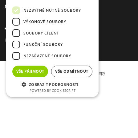
Novinky
z firmy E-sea
NEZBYTNĚ NUTNÉ SOUBORY
VÝKONOVÉ SOUBORY
+420 720 020 669
SOUBORY CÍLENÍ
info@e-sea.cz
FUNKČNÍ SOUBORY
NEZAŘAZENÉ SOUBORY
VŠE PŘIJMOUT
VŠE ODMÍTNOUT
| úspěšné weby a eshopy
ZOBRAZIT PODROBNOSTI
GDPR
POWERED BY COOKIESCRIPT
Fotovoltaika
Tepelná čerpadla
Služby