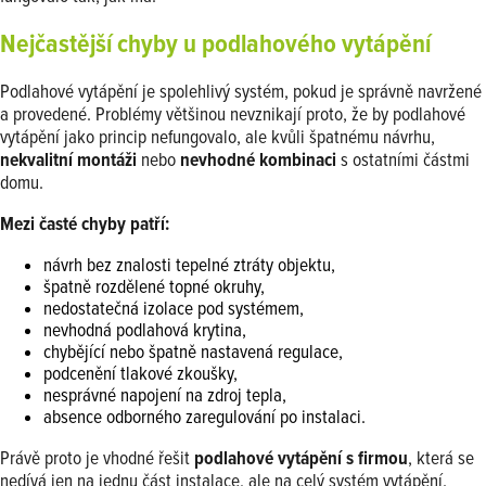
Nejčastější chyby u podlahového vytápění
Podlahové vytápění je spolehlivý systém, pokud je správně navržené
a provedené. Problémy většinou nevznikají proto, že by podlahové
vytápění jako princip nefungovalo, ale kvůli špatnému návrhu,
nekvalitní montáži
nebo
nevhodné kombinaci
s ostatními částmi
domu.
Mezi časté chyby patří:
návrh bez znalosti tepelné ztráty objektu,
špatně rozdělené topné okruhy,
nedostatečná izolace pod systémem,
nevhodná podlahová krytina,
chybějící nebo špatně nastavená regulace,
podcenění tlakové zkoušky,
nesprávné napojení na zdroj tepla,
absence odborného zaregulování po instalaci.
Právě proto je vhodné řešit
podlahové vytápění s firmou
, která se
nedívá jen na jednu část instalace, ale na celý systém vytápění.