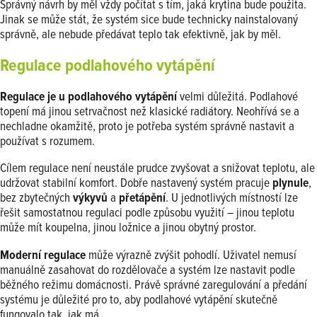
Správný návrh by měl vždy počítat s tím, jaká krytina bude použita.
Jinak se může stát, že systém sice bude technicky nainstalovaný
správně, ale nebude předávat teplo tak efektivně, jak by měl.
Regulace podlahového vytápění
Regulace je u podlahového vytápění
velmi důležitá. Podlahové
topení má jinou setrvačnost než klasické radiátory. Neohřívá se a
nechladne okamžitě, proto je potřeba systém správně nastavit a
používat s rozumem.
Cílem regulace není neustále prudce zvyšovat a snižovat teplotu, ale
udržovat stabilní komfort. Dobře nastavený systém pracuje
plynule
,
bez zbytečných
výkyvů
a
přetápění
. U jednotlivých místností lze
řešit samostatnou regulaci podle způsobu využití – jinou teplotu
může mít koupelna, jinou ložnice a jinou obytný prostor.
Moderní regulace
může výrazně zvýšit pohodlí. Uživatel nemusí
manuálně zasahovat do rozdělovače a systém lze nastavit podle
běžného režimu domácnosti. Právě správné zaregulování a předání
systému je důležité pro to, aby podlahové vytápění skutečně
fungovalo tak, jak má.