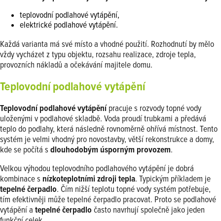
teplovodní podlahové vytápění,
elektrické podlahové vytápění.
Každá varianta má své místo a vhodné použití. Rozhodnutí by mělo
vždy vycházet z typu objektu, rozsahu realizace, zdroje tepla,
provozních nákladů a očekávání majitele domu.
Teplovodní podlahové vytápění
Teplovodní podlahové vytápění
pracuje s rozvody topné vody
uloženými v podlahové skladbě. Voda proudí trubkami a předává
teplo do podlahy, která následně rovnoměrně ohřívá místnost. Tento
systém je velmi vhodný pro novostavby, větší rekonstrukce a domy,
kde se počítá s
dlouhodobým úsporným provozem
.
Velkou výhodou teplovodního podlahového vytápění je dobrá
kombinace s
nízkoteplotními zdroji tepla
. Typickým příkladem je
tepelné čerpadlo
. Čím nižší teplotu topné vody systém potřebuje,
tím efektivněji může tepelné čerpadlo pracovat. Proto se podlahové
vytápění a
tepelné čerpadlo
často navrhují společně jako jeden
funkční celek.