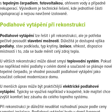
s
tepelným čerpadlem
,
fotovoltaikou
, ohřevem vody a případně
rekuperací. Výsledkem je technické řešení, kde jednotlivé části
spolupracují a nejsou navržené izolovaně.
Podlahové vytápění při rekonstrukci
Podlahové vytápění
lze řešit i při rekonstrukci, ale je potřeba
pečlivě posoudit
stavební možnosti
. Důležitá je dostupná výška
podlahy
, stav podkladu, typ krytiny,
izolace
, vlhkost, dispozice
místností i to, zda se bude měnit celý zdroj tepla.
U větších rekonstrukcí může dávat smysl
teplovodní systém
. Pokud
se například mění podlahy v celém domě a současně se plánuje nové
tepelné čerpadlo, je vhodné posoudit podlahové vytápění jako
součást celkové modernizace domu.
U menších úprav může být praktičtější
elektrické podlahové
vytápění
. Typicky se využívá například v koupelně, kde majitel chce
zvýšit komfort bez zásahu do celého topného systému.
Při rekonstrukci je důležité neudělat rozhodnutí pouze podle ceny