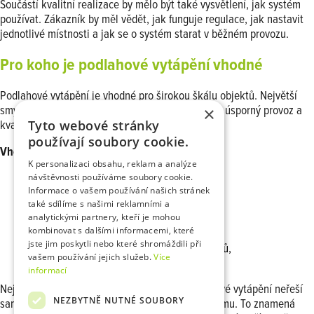
Součástí kvalitní realizace by mělo být také vysvětlení, jak systém
používat. Zákazník by měl vědět, jak funguje regulace, jak nastavit
jednotlivé místnosti a jak se o systém starat v běžném provozu.
Pro koho je podlahové vytápění vhodné
Podlahové vytápění je vhodné pro širokou škálu objektů. Největší
smysl dává tam, kde se řeší dlouhodobý komfort, úsporný provoz a
×
Tyto webové stránky
kvalitní technické řešení domu.
používají soubory cookie.
Vhodné je zejména pro:
K personalizaci obsahu, reklam a analýze
novostavby rodinných domů,
návštěvnosti používáme soubory cookie.
Informace o vašem používání našich stránek
nízkoenergetické a modernizované domy,
také sdílíme s našimi reklamními a
rekonstrukce s výměnou podlah,
analytickými partnery, kteří je mohou
domy s tepelným čerpadlem,
kombinovat s dalšími informacemi, které
koupelny a obytné místnosti,
jste jim poskytli nebo které shromáždili při
zákazníky, kteří chtějí komfort bez radiátorů,
vašem používání jejich služeb.
Více
objekty, kde se počítá s chytrou regulací.
informací
Nejlepší výsledek přináší tehdy, když se podlahové vytápění neřeší
NEZBYTNĚ NUTNÉ SOUBORY
samostatně, ale jako součást celého systému domu. To znamená