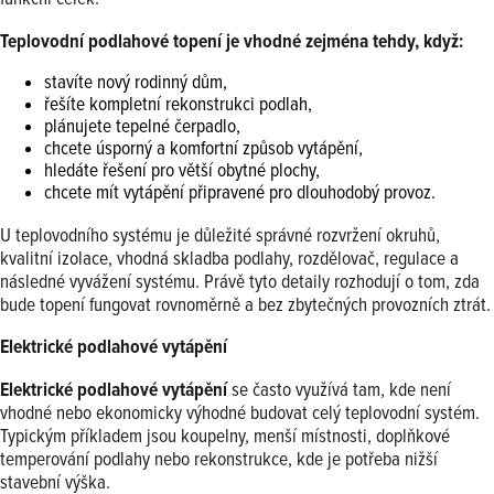
Teplovodní podlahové topení je vhodné zejména tehdy, když:
stavíte nový rodinný dům,
řešíte kompletní rekonstrukci podlah,
plánujete tepelné čerpadlo,
chcete úsporný a komfortní způsob vytápění,
hledáte řešení pro větší obytné plochy,
chcete mít vytápění připravené pro dlouhodobý provoz.
U teplovodního systému je důležité správné rozvržení okruhů,
kvalitní izolace, vhodná skladba podlahy, rozdělovač, regulace a
následné vyvážení systému. Právě tyto detaily rozhodují o tom, zda
bude topení fungovat rovnoměrně a bez zbytečných provozních ztrát.
Elektrické podlahové vytápění
Elektrické podlahové vytápění
se často využívá tam, kde není
vhodné nebo ekonomicky výhodné budovat celý teplovodní systém.
Typickým příkladem jsou koupelny, menší místnosti, doplňkové
temperování podlahy nebo rekonstrukce, kde je potřeba nižší
stavební výška.