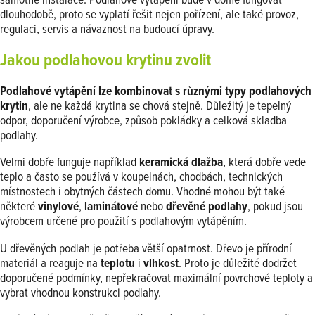
samotné instalace. Podlahové vytápění bude v domě fungovat
dlouhodobě, proto se vyplatí řešit nejen pořízení, ale také provoz,
regulaci, servis a návaznost na budoucí úpravy.
Jakou podlahovou krytinu zvolit
Podlahové vytápění lze kombinovat s různými typy podlahových
krytin
, ale ne každá krytina se chová stejně. Důležitý je tepelný
odpor, doporučení výrobce, způsob pokládky a celková skladba
podlahy.
Velmi dobře funguje například
keramická dlažba
, která dobře vede
teplo a často se používá v koupelnách, chodbách, technických
místnostech i obytných částech domu. Vhodné mohou být také
některé
vinylové
,
laminátové
nebo
dřevěné podlahy
, pokud jsou
výrobcem určené pro použití s podlahovým vytápěním.
U dřevěných podlah je potřeba větší opatrnost. Dřevo je přírodní
materiál a reaguje na
teplotu
i
vlhkost
. Proto je důležité dodržet
doporučené podmínky, nepřekračovat maximální povrchové teploty a
vybrat vhodnou konstrukci podlahy.