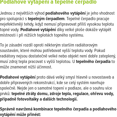
Podlahové vytápění a tepelné čerpadlo
Jednou z největších výhod
podlahového vytápění
je jeho vhodnost
pro spolupráci s
tepelným čerpadlem
. Tepelné čerpadlo pracuje
nejefektivněji tehdy, když nemusí připravovat příliš vysokou teplotu
topné vody.
Podlahové vytápění
díky velké ploše dokáže vytápět
místnosti i při nižších teplotách topného systému.
To je zásadní rozdíl oproti některým starším radiátorovým
soustavám, které mohou potřebovat vyšší teplotu vody. Pokud
radiátory nejsou dostatečně velké nebo objekt není dobře zateplený,
musí zdroj tepla pracovat s vyšší teplotou. U
tepelného čerpadla
to
může znamenat nižší účinnost.
Podlahové vytápění
proto dává velký smysl hlavně u novostaveb a
dobře připravených rekonstrukcí, kde se celý systém navrhuje
společně. Nejde jen o samotné topení v podlaze, ale o souhru více
prvků:
tepelné ztráty domu, zdroje tepla, regulace, ohřevu vody,
případně fotovoltaiky a dalších technologií.
Správně navržená kombinace tepelného čerpadla a podlahového
vytápění může přinést: