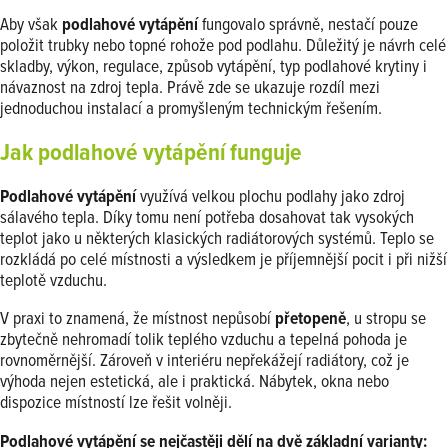
Aby však
podlahové vytápění
fungovalo správně, nestačí pouze
položit trubky nebo topné rohože pod podlahu. Důležitý je návrh celé
skladby, výkon, regulace, způsob vytápění, typ podlahové krytiny i
návaznost na zdroj tepla. Právě zde se ukazuje rozdíl mezi
jednoduchou instalací a promyšleným technickým řešením.
Jak podlahové vytápění funguje
Podlahové vytápění
využívá velkou plochu podlahy jako zdroj
sálavého tepla. Díky tomu není potřeba dosahovat tak vysokých
teplot jako u některých klasických radiátorových systémů. Teplo se
rozkládá po celé místnosti a výsledkem je příjemnější pocit i při nižší
teplotě vzduchu.
V praxi to znamená, že místnost nepůsobí
přetopeně
, u stropu se
zbytečně nehromadí tolik teplého vzduchu a tepelná pohoda je
rovnoměrnější. Zároveň v interiéru nepřekážejí radiátory, což je
výhoda nejen estetická, ale i praktická. Nábytek, okna nebo
dispozice místností lze řešit volněji.
Podlahové vytápění se nejčastěji dělí na dvě základní varianty: