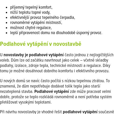
příjemný tepelný komfort,
nižší teplotu topné vody,
efektivnější provoz tepelného čerpadla,
rovnoměrné vytápění místností,
možnost chytré regulace,
lepší připravenost domu na dlouhodobě úsporný provoz.
Podlahové vytápění v novostavbě
U
novostavby je podlahové vytápění
často jednou z nejlogičtějších
voleb. Dům lze od začátku navrhnout jako celek – včetně skladby
podlahy, izolace, zdroje tepla, technické místnosti a regulace. Díky
tomu je možné dosáhnout dobrého komfortu i efektivního provozu.
U nových domů se navíc často počítá s nízkou tepelnou ztrátou. To
znamená, že dům nepotřebuje dodávat tolik tepla jako starší
nezateplená stavba.
Podlahové vytápění
zde může pracovat velmi
dobře, protože se teplo rozkládá rovnoměrně a není potřeba systém
přetěžovat vysokými teplotami.
Při návrhu novostavby je vhodné řešit
podlahové vytápění
současně